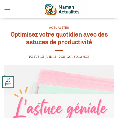
Skip
to
content
ACTUALITÉS
Optimisez votre quotidien avec des
astuces de productivité
POSTÉ LE
JUIN 15, 2026
PAR
SOLANGE
15
Juin