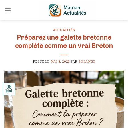
Skip
to
content
ACTUALITÉS
Préparez une galette bretonne
complète comme un vrai Breton
POSTÉ LE
MAI 8, 2026
PAR
SOLANGE
08
Mai