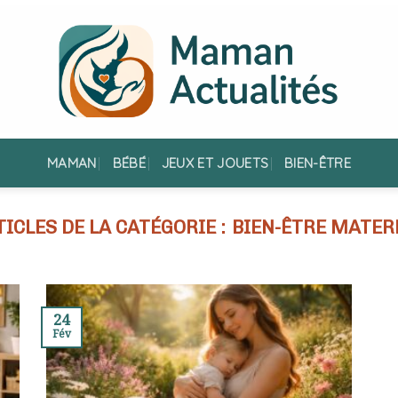
MAMAN
BÉBÉ
JEUX ET JOUETS
BIEN-ÊTRE
BIEN-ÊTRE MATER
24
Fév