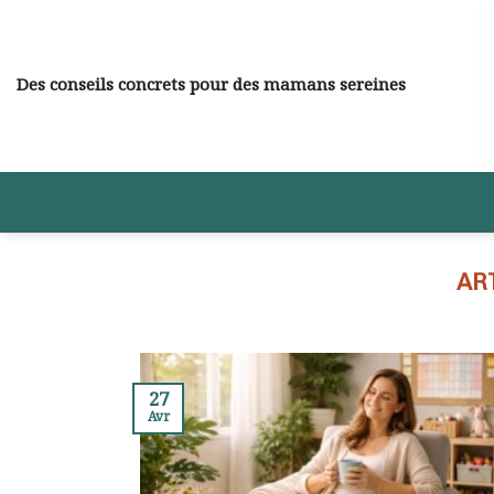
Skip
to
content
Des conseils concrets pour des mamans sereines
27
Avr