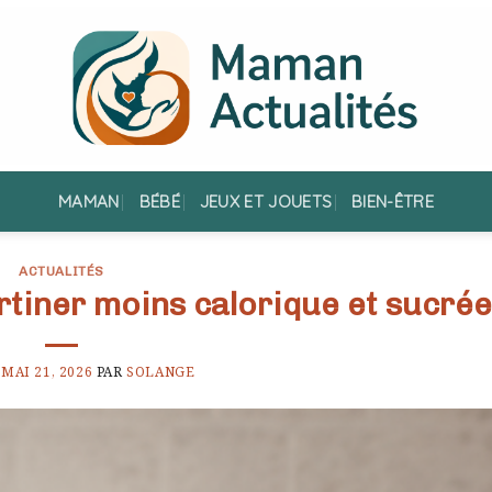
MAMAN
BÉBÉ
JEUX ET JOUETS
BIEN-ÊTRE
ACTUALITÉS
rtiner moins calorique et sucrée
E
MAI 21, 2026
PAR
SOLANGE