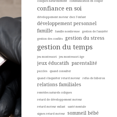
coliques naturellement
communication en couple
confiance en soi
développement moteur chez l’enfant
développement personnel
famille
famille nombreuse
gestion de l'anxiété
gestion du stress
gestion des conflits
gestion du temps
jeu montessori
jeu montessori âge
jeux éducatifs
parentalité
puzzles
quand consulter
quand s’inquiéter retard moteur
refus de biberon
relations familiales
remèdes naturels coliques
retard de développement moteur
retard moteur enfant
santé mentale
sommeil bébé
signes retard moteur