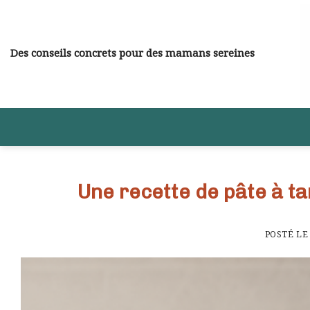
Skip
to
content
Des conseils concrets pour des mamans sereines
Une recette de pâte à ta
POSTÉ L