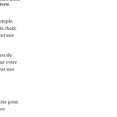
xemple,
ts choix.
ent une
 ou du
ur votre
ent une
four pour
vos