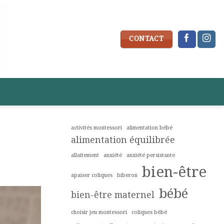
CONTACT
activités montessori
alimentation bébé
alimentation équilibrée
allaitement
anxiété
anxiété persistante
bien-être
apaiser coliques
biberon
bébé
bien-être maternel
choisir jeu montessori
coliques bébé