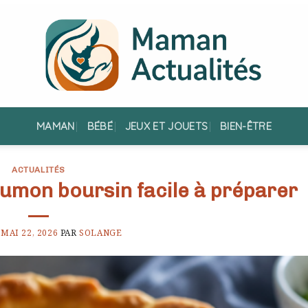
MAMAN
BÉBÉ
JEUX ET JOUETS
BIEN-ÊTRE
ACTUALITÉS
umon boursin facile à préparer
E
MAI 22, 2026
PAR
SOLANGE