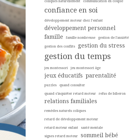
coliques naturellement
communication en couple
confiance en soi
développement moteur chez l’enfant
développement personnel
famille
famille nombreuse
gestion de l'anxiété
gestion du stress
gestion des conflits
gestion du temps
jeu montessori
jeu montessori âge
jeux éducatifs
parentalité
puzzles
quand consulter
quand s’inquiéter retard moteur
refus de biberon
relations familiales
remèdes naturels coliques
retard de développement moteur
retard moteur enfant
santé mentale
sommeil bébé
signes retard moteur