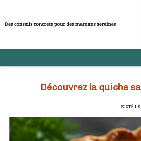
Skip
to
content
Des conseils concrets pour des mamans sereines
Découvrez la quiche sa
POSTÉ L