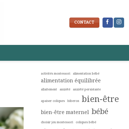
CONTACT
activités montessori
alimentation bébé
alimentation équilibrée
allaitement
anxiété
anxiété persistante
bien-être
apaiser coliques
biberon
bébé
bien-être maternel
choisir jeu montessori
coliques bébé