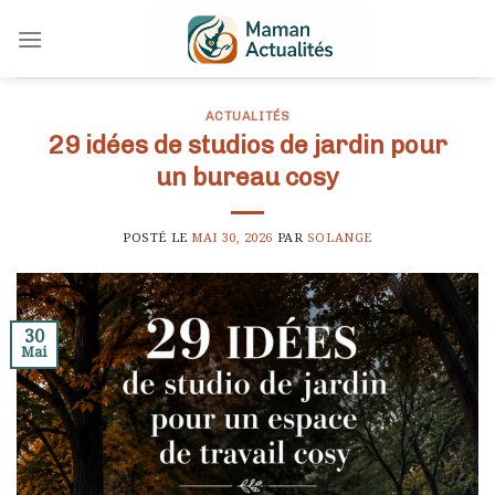
Skip
to
content
ACTUALITÉS
29 idées de studios de jardin pour
un bureau cosy
POSTÉ LE
MAI 30, 2026
PAR
SOLANGE
30
Mai