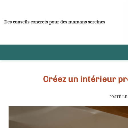
Skip
to
content
Des conseils concrets pour des mamans sereines
Créez un intérieur p
POSTÉ L