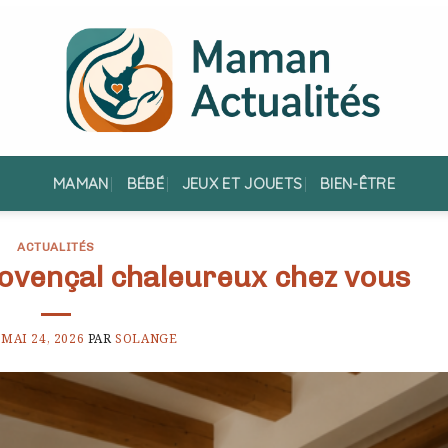
MAMAN
BÉBÉ
JEUX ET JOUETS
BIEN-ÊTRE
ACTUALITÉS
rovençal chaleureux chez vous
E
MAI 24, 2026
PAR
SOLANGE