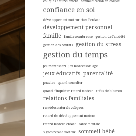
coliques naturellement
communication en couple
confiance en soi
développement moteur chez l’enfant
développement personnel
famille
famille nombreuse
gestion de l'anxiété
gestion du stress
gestion des conflits
gestion du temps
jeu montessori
jeu montessori âge
jeux éducatifs
parentalité
puzzles
quand consulter
quand s’inquiéter retard moteur
refus de biberon
relations familiales
remèdes naturels coliques
retard de développement moteur
retard moteur enfant
santé mentale
sommeil bébé
signes retard moteur