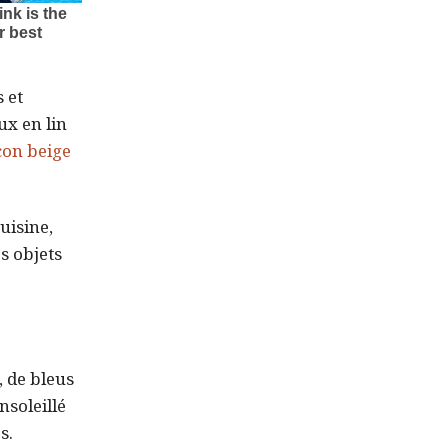
 et
ux en lin
con beige
uisine,
s objets
, de bleus
nsoleillé
s.