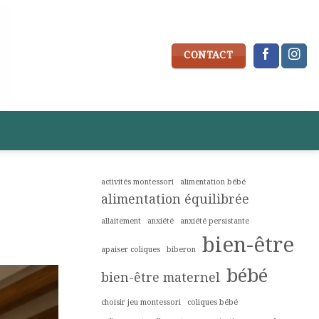
CONTACT
activités montessori
alimentation bébé
alimentation équilibrée
allaitement
anxiété
anxiété persistante
bien-être
apaiser coliques
biberon
bébé
bien-être maternel
choisir jeu montessori
coliques bébé