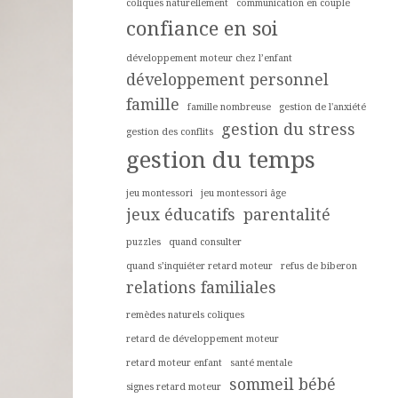
coliques naturellement
communication en couple
confiance en soi
développement moteur chez l’enfant
développement personnel
famille
famille nombreuse
gestion de l'anxiété
gestion du stress
gestion des conflits
gestion du temps
jeu montessori
jeu montessori âge
jeux éducatifs
parentalité
puzzles
quand consulter
quand s’inquiéter retard moteur
refus de biberon
relations familiales
remèdes naturels coliques
retard de développement moteur
retard moteur enfant
santé mentale
sommeil bébé
signes retard moteur