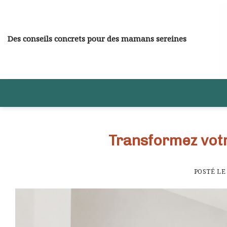
Skip
to
content
Des conseils concrets pour des mamans sereines
Transformez vot
POSTÉ L