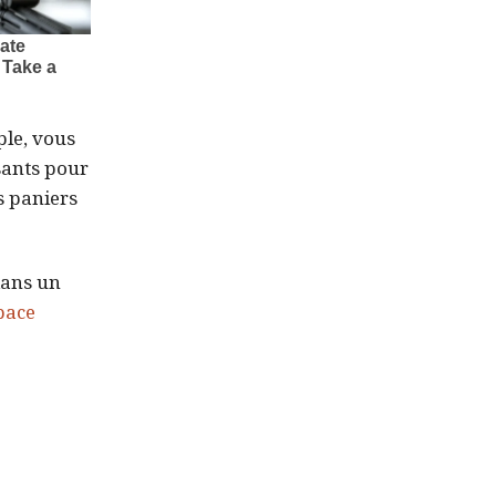
ple, vous
sants pour
s paniers
dans un
pace