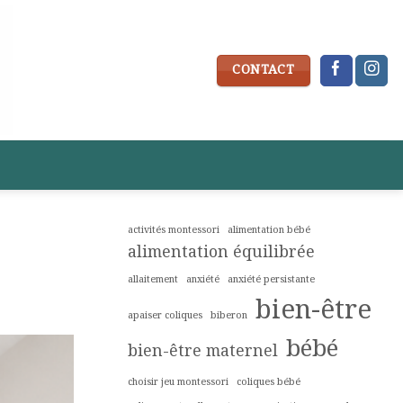
CONTACT
activités montessori
alimentation bébé
alimentation équilibrée
allaitement
anxiété
anxiété persistante
bien-être
apaiser coliques
biberon
bébé
bien-être maternel
choisir jeu montessori
coliques bébé