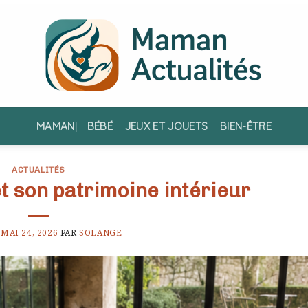
MAMAN
BÉBÉ
JEUX ET JOUETS
BIEN-ÊTRE
ACTUALITÉS
t son patrimoine intérieur
E
MAI 24, 2026
PAR
SOLANGE