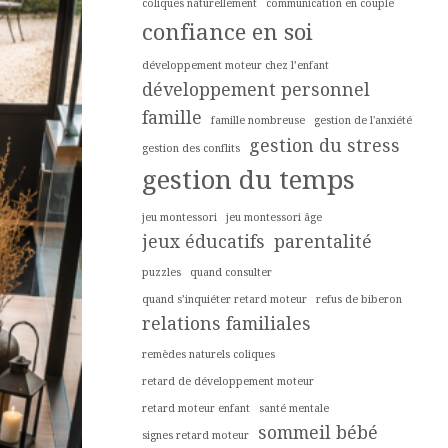
coliques naturellement
communication en couple
confiance en soi
développement moteur chez l’enfant
développement personnel
famille
famille nombreuse
gestion de l'anxiété
gestion du stress
gestion des conflits
gestion du temps
jeu montessori
jeu montessori âge
jeux éducatifs
parentalité
puzzles
quand consulter
quand s’inquiéter retard moteur
refus de biberon
relations familiales
remèdes naturels coliques
retard de développement moteur
retard moteur enfant
santé mentale
sommeil bébé
signes retard moteur