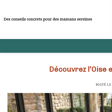
Skip
to
content
Des conseils concrets pour des mamans sereines
Découvrez l’Oise e
POSTÉ L