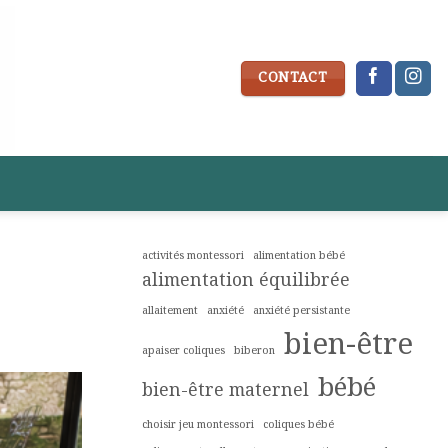
CONTACT
activités montessori
alimentation bébé
alimentation équilibrée
allaitement
anxiété
anxiété persistante
bien-être
apaiser coliques
biberon
bébé
bien-être maternel
choisir jeu montessori
coliques bébé