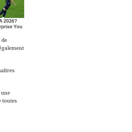
 de
t également
aîtres
e une
e toutes