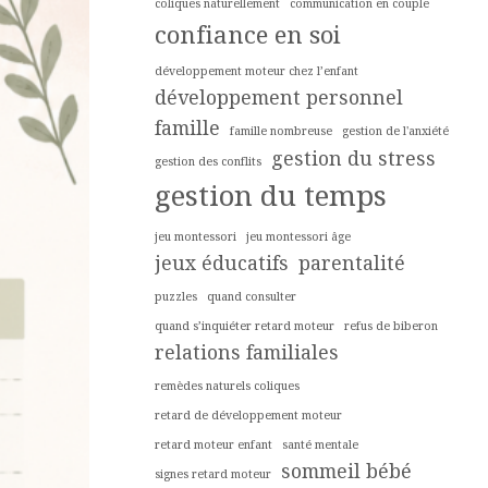
coliques naturellement
communication en couple
confiance en soi
développement moteur chez l’enfant
développement personnel
famille
famille nombreuse
gestion de l'anxiété
gestion du stress
gestion des conflits
gestion du temps
jeu montessori
jeu montessori âge
jeux éducatifs
parentalité
puzzles
quand consulter
quand s’inquiéter retard moteur
refus de biberon
relations familiales
remèdes naturels coliques
retard de développement moteur
retard moteur enfant
santé mentale
sommeil bébé
signes retard moteur