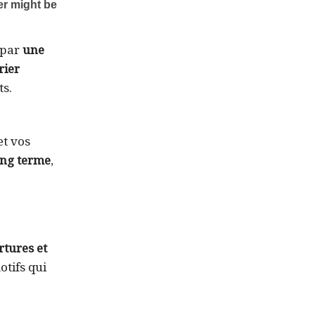
 par
une
rier
ts.
et vos
ong terme
,
rtures et
otifs qui