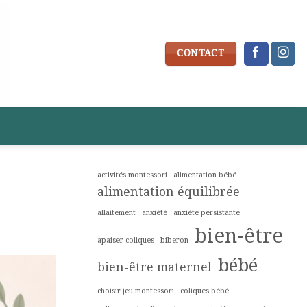
CONTACT
activités montessori
alimentation bébé
alimentation équilibrée
allaitement
anxiété
anxiété persistante
bien-être
apaiser coliques
biberon
bébé
bien-être maternel
choisir jeu montessori
coliques bébé