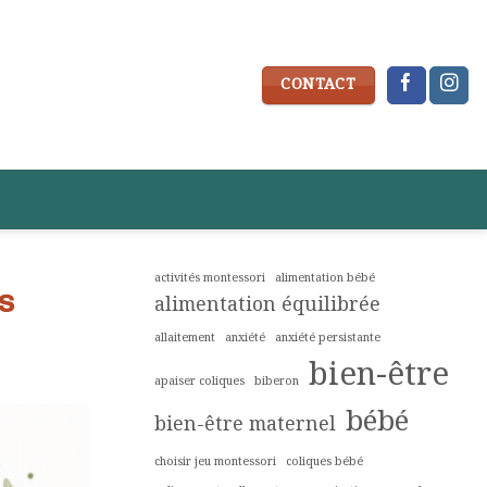
CONTACT
activités montessori
alimentation bébé
s
alimentation équilibrée
allaitement
anxiété
anxiété persistante
bien-être
apaiser coliques
biberon
bébé
bien-être maternel
choisir jeu montessori
coliques bébé