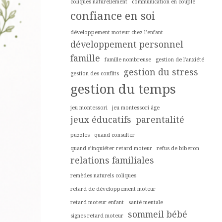
coliques naturellement
communication en couple
confiance en soi
développement moteur chez l’enfant
développement personnel
famille
famille nombreuse
gestion de l'anxiété
gestion du stress
gestion des conflits
gestion du temps
jeu montessori
jeu montessori âge
jeux éducatifs
parentalité
puzzles
quand consulter
quand s’inquiéter retard moteur
refus de biberon
relations familiales
remèdes naturels coliques
retard de développement moteur
retard moteur enfant
santé mentale
sommeil bébé
signes retard moteur