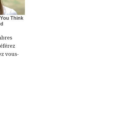
mbres
référez
ez vous-