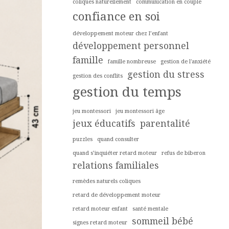
coliques naturellement
communication en couple
confiance en soi
développement moteur chez l’enfant
développement personnel
famille
famille nombreuse
gestion de l'anxiété
gestion du stress
gestion des conflits
gestion du temps
jeu montessori
jeu montessori âge
jeux éducatifs
parentalité
puzzles
quand consulter
quand s’inquiéter retard moteur
refus de biberon
relations familiales
remèdes naturels coliques
retard de développement moteur
retard moteur enfant
santé mentale
sommeil bébé
signes retard moteur