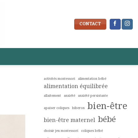
CONTACT
activités montessori
alimentation bébé
alimentation équilibrée
allaitement
anxiété
anxiété persistante
bien-être
apaiser coliques
biberon
bébé
bien-être maternel
choisir jeu montessori
coliques bébé