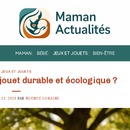
MAMAN
BÉBÉ
JEUX ET JOUETS
BIEN-ÊTRE
JEUX ET JOUETS
ouet durable et écologique ?
 13, 2026
PAR
NOEMIE LORAINE