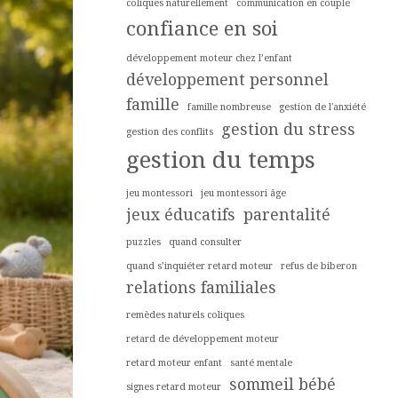
coliques naturellement
communication en couple
confiance en soi
développement moteur chez l’enfant
développement personnel
famille
famille nombreuse
gestion de l'anxiété
gestion du stress
gestion des conflits
gestion du temps
jeu montessori
jeu montessori âge
jeux éducatifs
parentalité
puzzles
quand consulter
quand s’inquiéter retard moteur
refus de biberon
relations familiales
remèdes naturels coliques
retard de développement moteur
retard moteur enfant
santé mentale
sommeil bébé
signes retard moteur