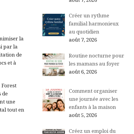
août 7, 2026
Créer un rythme
familial harmonieux
au quotidien
nimiser la
août 7, 2026
i par la
itation de
Routine nocturne pour
cs et à
les mamans au foyer
août 6, 2026
e Forest
Comment organiser
s de
une journée avec les
nt une
enfants à la maison
al tout en
août 5, 2026
Créez un emploi du