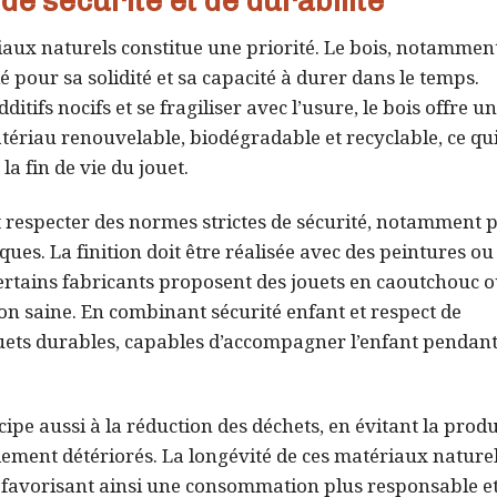
de sécurité et de durabilité
riaux naturels constitue une priorité. Le bois, notamment
 pour sa solidité et sa capacité à durer dans le temps.
tifs nocifs et se fragiliser avec l’usure, le bois offre u
atériau renouvelable, biodégradable et recyclable, ce qui
a fin de vie du jouet.
 respecter des normes strictes de sécurité, notamment p
ues. La finition doit être réalisée avec des peintures ou
ertains fabricants proposent des jouets en caoutchouc 
on saine. En combinant sécurité enfant et respect de
uets durables, capables d’accompagner l’enfant pendant
ticipe aussi à la réduction des déchets, en évitant la prod
dement détériorés. La longévité de ces matériaux nature
e, favorisant ainsi une consommation plus responsable e