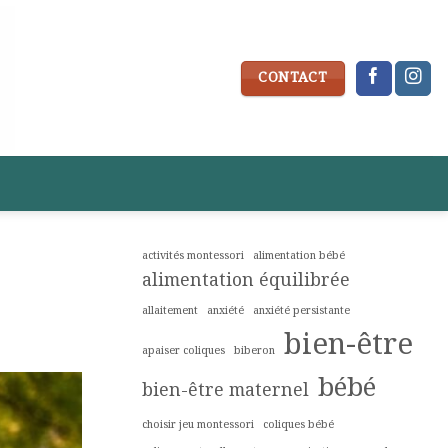
CONTACT
activités montessori
alimentation bébé
alimentation équilibrée
allaitement
anxiété
anxiété persistante
bien-être
apaiser coliques
biberon
bébé
bien-être maternel
choisir jeu montessori
coliques bébé