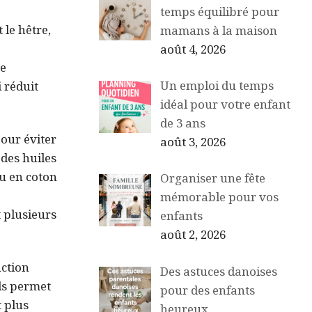
temps équilibré pour
 le hêtre,
mamans à la maison
août 4, 2026
ne
Un emploi du temps
 réduit
idéal pour votre enfant
de 3 ans
our éviter
août 3, 2026
 des huiles
ou en coton
Organiser une fête
mémorable pour vos
 plusieurs
enfants
août 2, 2026
uction
Des astuces danoises
ls permet
pour des enfants
t plus
heureux