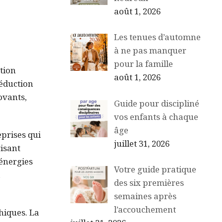
août 1, 2026
Les tenues d’automne
à ne pas manquer
pour la famille
tion
août 1, 2026
réduction
ovants,
Guide pour discipliné
vos enfants à chaque
âge
eprises qui
juillet 31, 2026
risant
 énergies
Votre guide pratique
a
des six premières
semaines après
l’accouchement
hiques. La