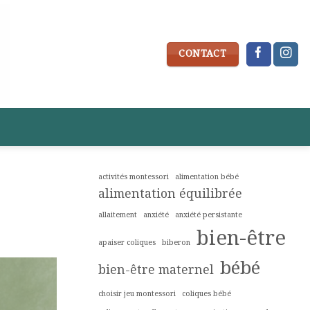
CONTACT
activités montessori
alimentation bébé
alimentation équilibrée
allaitement
anxiété
anxiété persistante
bien-être
apaiser coliques
biberon
bébé
bien-être maternel
choisir jeu montessori
coliques bébé