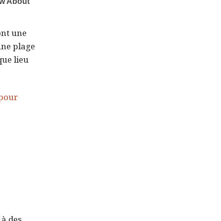
ont une
une plage
ue lieu
 pour
 à des