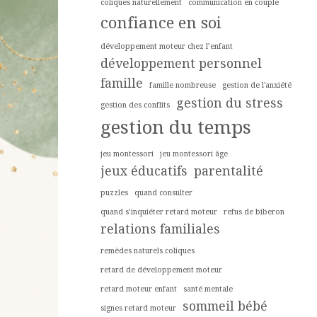
coliques naturellement
communication en couple
confiance en soi
développement moteur chez l’enfant
développement personnel
famille
famille nombreuse
gestion de l'anxiété
gestion du stress
gestion des conflits
gestion du temps
jeu montessori
jeu montessori âge
jeux éducatifs
parentalité
puzzles
quand consulter
quand s’inquiéter retard moteur
refus de biberon
relations familiales
remèdes naturels coliques
retard de développement moteur
retard moteur enfant
santé mentale
sommeil bébé
signes retard moteur