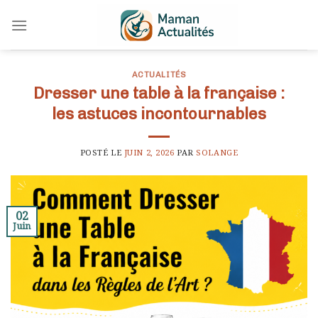
Skip
to
content
ACTUALITÉS
Dresser une table à la française :
les astuces incontournables
POSTÉ LE
JUIN 2, 2026
PAR
SOLANGE
02
Juin