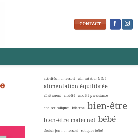
CONTACT
activités montessori
alimentation bébé
re
alimentation équilibrée
allaitement
anxiété
anxiété persistante
bien-être
apaiser coliques
biberon
bébé
bien-être maternel
choisir jeu montessori
coliques bébé