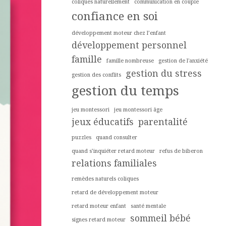
coliques naturellement
communication en couple
confiance en soi
développement moteur chez l’enfant
développement personnel
famille
famille nombreuse
gestion de l'anxiété
gestion du stress
gestion des conflits
gestion du temps
jeu montessori
jeu montessori âge
jeux éducatifs
parentalité
puzzles
quand consulter
quand s’inquiéter retard moteur
refus de biberon
relations familiales
remèdes naturels coliques
retard de développement moteur
retard moteur enfant
santé mentale
sommeil bébé
signes retard moteur