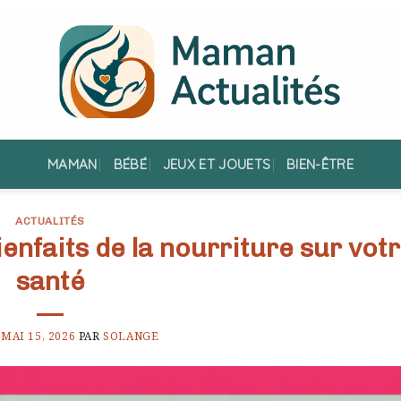
MAMAN
BÉBÉ
JEUX ET JOUETS
BIEN-ÊTRE
ACTUALITÉS
enfaits de la nourriture sur vot
santé
E
MAI 15, 2026
PAR
SOLANGE