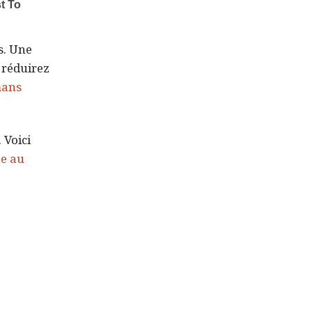
s. Une
 réduirez
mans
 Voici
e au