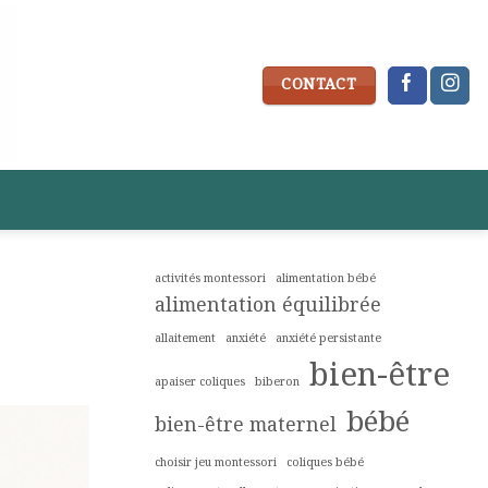
CONTACT
activités montessori
alimentation bébé
alimentation équilibrée
allaitement
anxiété
anxiété persistante
bien-être
apaiser coliques
biberon
bébé
bien-être maternel
choisir jeu montessori
coliques bébé