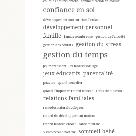
coliques naturellement
communication en couple
confiance en soi
développement moteur chez l’enfant
développement personnel
famille
famille nombreuse
gestion de l'anxiété
gestion du stress
gestion des conflits
gestion du temps
jeu montessori
jeu montessori âge
jeux éducatifs
parentalité
puzzles
quand consulter
quand s’inquiéter retard moteur
refus de biberon
relations familiales
remèdes naturels coliques
retard de développement moteur
retard moteur enfant
santé mentale
sommeil bébé
signes retard moteur