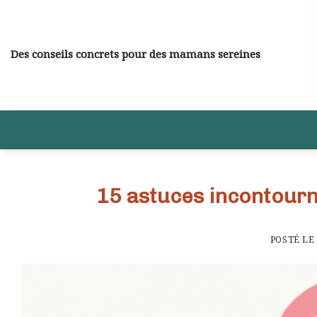
Skip
to
content
Des conseils concrets pour des mamans sereines
15 astuces incontourn
POSTÉ L