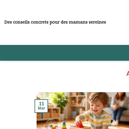
Skip
to
content
Des conseils concrets pour des mamans sereines
11
Mar