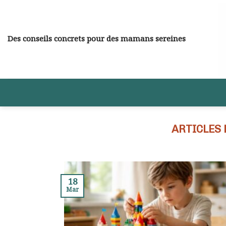
Skip
to
content
Des conseils concrets pour des mamans sereines
18
Mar